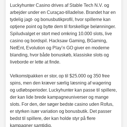
Luckyhunter Casino drives af Stable Tech N.V. og
arbejder under en Curaçao-tilladelse. Brandet har en
tydelig jagt- og bonusbutikprofil, hvor spillerne kan
optjene point og bytte dem til forskellige belønninger.
Spiludvalget er stort med omkring 10.000 slots, live
casino og bordspil. Hacksaw Gaming, BGaming,
NetEnt, Evolution og Play’n GO giver en moderne
blanding, hvor både bonuskøb, klassiske slots og
liveborde er lette at finde.
Velkomstpakken er stor, op til $25.000 og 350 free
spins, men den kræver særlig læsning af wagering
og udløbsperioder. Luckyhunter kan passe til spillere,
der kan lide brede kampagneuniverser og mange
slots. For den, der søger bedste casino uden Rofus,
er styrken især variation og bonusbutik. Det passer
bedst til spillere, der kan holde styr på flere
kampagner samtidig.