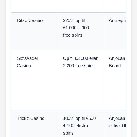
Ritzo Casino
225% op til
Antillephone N
€1.000 + 300
free spins
Slotsvader
Op til €3.000 eller
Anjouan Gam
Casino
2.200 free spins
Board
Trickz Casino
100% op til €500
Anjouan og
+ 100 ekstra
estisk tilladel
spins