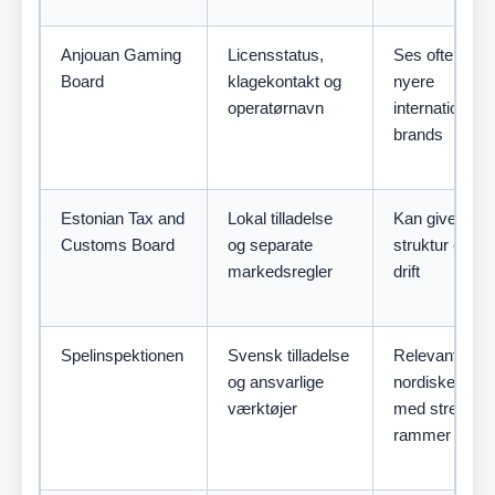
Anjouan Gaming
Licensstatus,
Ses ofte ved
Board
klagekontakt og
nyere
operatørnavn
internationale
brands
Estonian Tax and
Lokal tilladelse
Kan give ekst
Customs Board
og separate
struktur omkr
markedsregler
drift
Spelinspektionen
Svensk tilladelse
Relevant ved
og ansvarlige
nordiske bran
værktøjer
med strenger
rammer