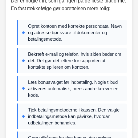
Der er nogle trin, som går igen på de fleste platforme.
En fast rækkefølge gør oprettelsen mere rolig:
Opret kontoen med korrekte persondata. Navn
og adresse bør svare til dokumenter og
betalingsmetode.
Bekræft e-mail og telefon, hvis siden beder om
det. Det gør det lettere for supporten at
kontakte spilleren om kontoen.
Læs bonusvalget før indbetaling. Nogle tilbud
aktiveres automatisk, mens andre kræver en
kode.
Tjek betalingsmetoderne i kassen. Den valgte
indbetalingsmetode kan påvirke, hvordan
udbetalingen behandles.
Gem vilkårene for den bonus, der vælges.