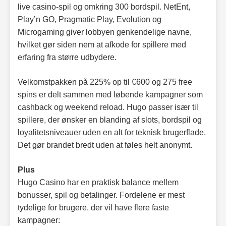
live casino-spil og omkring 300 bordspil. NetEnt,
Play’n GO, Pragmatic Play, Evolution og
Microgaming giver lobbyen genkendelige navne,
hvilket gør siden nem at afkode for spillere med
erfaring fra større udbydere.
Velkomstpakken på 225% op til €600 og 275 free
spins er delt sammen med løbende kampagner som
cashback og weekend reload. Hugo passer især til
spillere, der ønsker en blanding af slots, bordspil og
loyalitetsniveauer uden en alt for teknisk brugerflade.
Det gør brandet bredt uden at føles helt anonymt.
Plus
Hugo Casino har en praktisk balance mellem
bonusser, spil og betalinger. Fordelene er mest
tydelige for brugere, der vil have flere faste
kampagner: