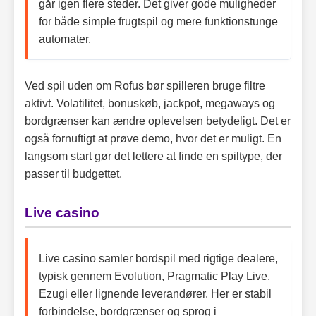
går igen flere steder. Det giver gode muligheder
for både simple frugtspil og mere funktionstunge
automater.
Ved spil uden om Rofus bør spilleren bruge filtre
aktivt. Volatilitet, bonuskøb, jackpot, megaways og
bordgrænser kan ændre oplevelsen betydeligt. Det er
også fornuftigt at prøve demo, hvor det er muligt. En
langsom start gør det lettere at finde en spiltype, der
passer til budgettet.
Live casino
Live casino samler bordspil med rigtige dealere,
typisk gennem Evolution, Pragmatic Play Live,
Ezugi eller lignende leverandører. Her er stabil
forbindelse, bordgrænser og sprog i