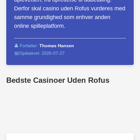
Derfor skal casino uden Rofus vurderes med
samme grundighed som enhver anden
online spilleplatform.
👤 Forfatter:
Thomas Hansen
📅
Opdateret:
2026-07-27
Bedste Casinoer Uden Rofus