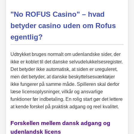
"No ROFUS Casino" – hvad
betyder casino uden om Rofus
egentlig?
Udtrykket bruges normalt om udenlandske sider, der
ikke er koblet til det danske selvudelukkelsesregister.
Det betyder ikke automatisk, at siden er ureguleret,
men det betyder, at danske beskyttelsesværktøjer
ikke fungerer på samme måde. Spilleren skal derfor
læse licensoplysninger, vilkår og ansvarlige
funktioner før indbetaling. En rolig start gør det lettere
at kende forskel på praktisk adgang og reel kvalitet.
Forskellen mellem dansk adgang og
udenlandsk licens