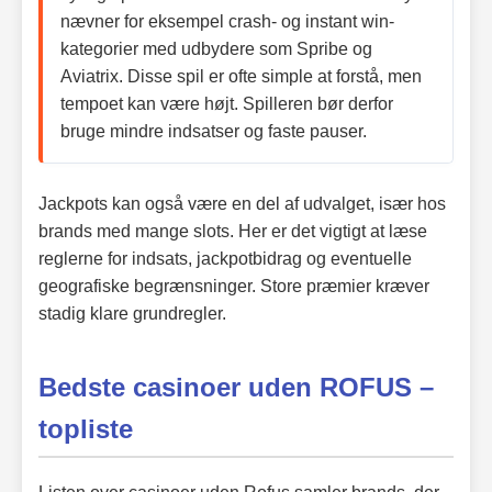
nævner for eksempel crash- og instant win-
kategorier med udbydere som Spribe og
Aviatrix. Disse spil er ofte simple at forstå, men
tempoet kan være højt. Spilleren bør derfor
bruge mindre indsatser og faste pauser.
Jackpots kan også være en del af udvalget, især hos
brands med mange slots. Her er det vigtigt at læse
reglerne for indsats, jackpotbidrag og eventuelle
geografiske begrænsninger. Store præmier kræver
stadig klare grundregler.
Bedste casinoer uden ROFUS –
topliste