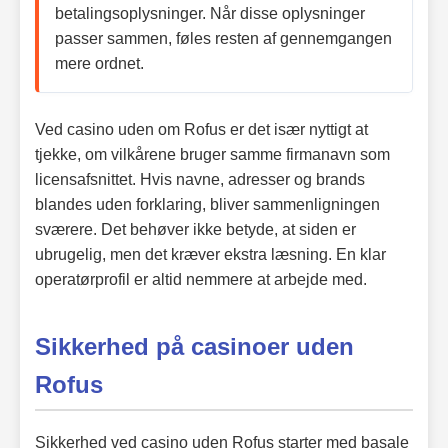
betalingsoplysninger. Når disse oplysninger
passer sammen, føles resten af gennemgangen
mere ordnet.
Ved casino uden om Rofus er det især nyttigt at
tjekke, om vilkårene bruger samme firmanavn som
licensafsnittet. Hvis navne, adresser og brands
blandes uden forklaring, bliver sammenligningen
sværere. Det behøver ikke betyde, at siden er
ubrugelig, men det kræver ekstra læsning. En klar
operatørprofil er altid nemmere at arbejde med.
Sikkerhed på casinoer uden
Rofus
Sikkerhed ved casino uden Rofus starter med basale