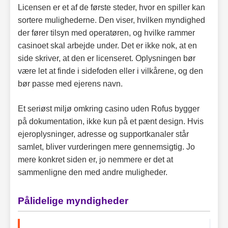
Licensen er et af de første steder, hvor en spiller kan
sortere mulighederne. Den viser, hvilken myndighed
der fører tilsyn med operatøren, og hvilke rammer
casinoet skal arbejde under. Det er ikke nok, at en
side skriver, at den er licenseret. Oplysningen bør
være let at finde i sidefoden eller i vilkårene, og den
bør passe med ejerens navn.
Et seriøst miljø omkring casino uden Rofus bygger
på dokumentation, ikke kun på et pænt design. Hvis
ejeroplysninger, adresse og supportkanaler står
samlet, bliver vurderingen mere gennemsigtig. Jo
mere konkret siden er, jo nemmere er det at
sammenligne den med andre muligheder.
Pålidelige myndigheder