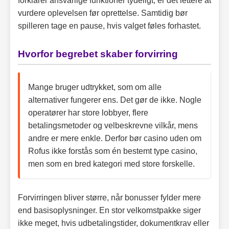
forklarer ansvarlige funktioner tydeligt, er det lettere at
vurdere oplevelsen før oprettelse. Samtidig bør
spilleren tage en pause, hvis valget føles forhastet.
Hvorfor begrebet skaber forvirring
Mange bruger udtrykket, som om alle
alternativer fungerer ens. Det gør de ikke. Nogle
operatører har store lobbyer, flere
betalingsmetoder og velbeskrevne vilkår, mens
andre er mere enkle. Derfor bør casino uden om
Rofus ikke forstås som én bestemt type casino,
men som en bred kategori med store forskelle.
Forvirringen bliver større, når bonusser fylder mere
end basisoplysninger. En stor velkomstpakke siger
ikke meget, hvis udbetalingstider, dokumentkrav eller