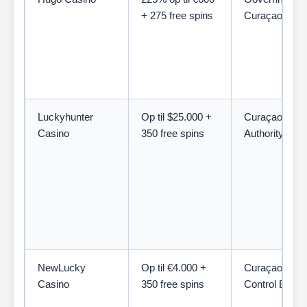
+ 275 free spins
Curaçao
Luckyhunter
Op til $25.000 +
Curaçao Gam
Casino
350 free spins
Authority
NewLucky
Op til €4.000 +
Curaçao Gam
Casino
350 free spins
Control Board